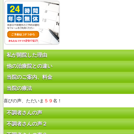
私が開院した理由
他の治療院との違い
当院のご案内、料金
当院の療法
喜びの声、ただいま
５９
名！
不調者さんの声
不調者さんの声２