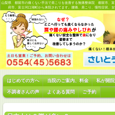
山梨県 都留市の痛くない手法で肩こりを改善する無痛整体院 都留市、富
府市、富士河口湖町から来院されてます。腰痛、肩こり、慢性症状、女
はじめての方へ
当院のご案内、料金
私が開院
不調者さんの声
よくある質問
ご予約