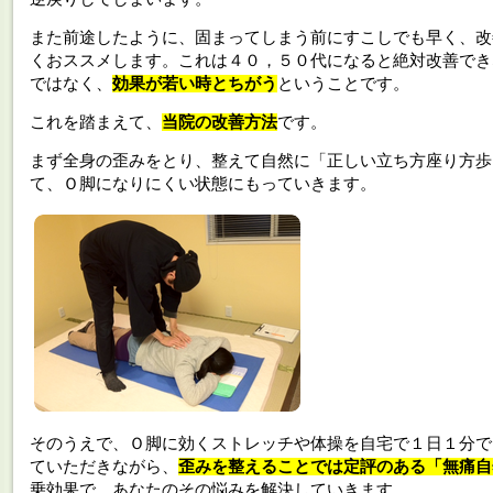
また前途したように、固まってしまう前にすこしでも早く、改
くおススメします。これは４０，５０代になると絶対改善でき
ではなく、
効果が若い時とちがう
ということです。
これを踏まえて、
当院の改善方法
です。
まず全身の歪みをとり、整えて自然に「正しい立ち方座り方歩
て、Ｏ脚になりにくい状態にもっていきます。
そのうえで、Ｏ脚に効くストレッチや体操を自宅で１日１分で
ていただきながら、
歪みを整えることでは定評のある「無痛自
乗効果で、あなたのその悩みを解決していきます。