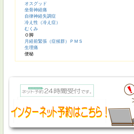
オスグッド
坐骨神経痛
自律神経失調症
冷え性（冷え症）
むくみ
Ｏ脚
月経前緊張（症候群）ＰＭＳ
生理痛
便秘