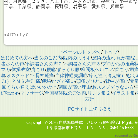
村、東京都（２３区、八王子市、あきる野市、福生市、小平市な
玉県、千葉県、静岡県、長野県、岩手県、愛知県、兵庫県
a:4179 t:1 y:0
↑ページのトップへ
/
トップ
/
はじめての方へ
/
当院のご案内
/
院内のようす
/
施術の流れ
/
私が開院
者さんの声
/
不調者さんの声２
/
不調者さんの声３
/
プロからの推薦
マガ
/
体操教室
/
肩こり
/
腰痛
/
ぎっくり腰
/
椎間板ヘルニア
/
首こり
/
頭
肩
/
オスグッド
/
坐骨神経痛
/
自律神経失調症
/
冷え性（冷え症）
/
むく
群）ＰＭＳ
/
生理痛
/
便秘
/
ひざが痛い
/
頭痛がひどい
/
背中が痛い
/
元
回くらい通えばいいのか？
/
初回が高い理由
/
おススメできない方
/
好転反応
/
マッサージ
/
全国整体院のご案内
/
リンク集２
/
イラスト集
/
方針
PCサイトに切り換え
Copyright © 2026
自然無痛整体 さいとう療術院
All Rights R
山梨県都留市上谷６－１３－３６，0554-45-5683
powered by
Qu