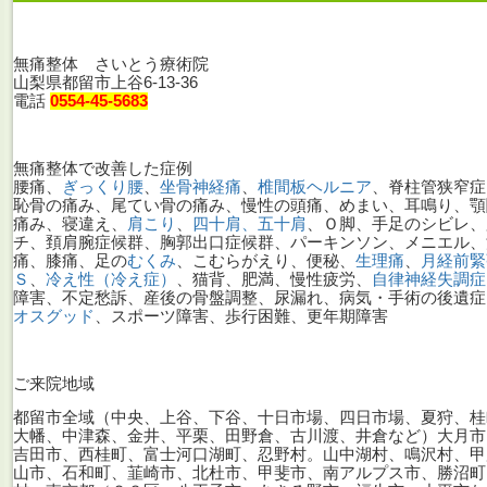
無痛整体 さいとう療術院
山梨県都留市上谷6-13-36
電話
0554-45-5683
無痛整体で改善した症例
腰痛、
ぎっくり腰
、
坐骨神経痛
、
椎間板ヘルニア
、脊柱管狭窄症
恥骨の痛み、尾てい骨の痛み、慢性の頭痛、めまい、耳鳴り、顎
痛み、寝違え、
肩こり
、
四十肩、五十肩
、Ｏ脚、手足のシビレ、
チ、頚肩腕症候群、胸郭出口症候群、パーキンソン、メニエル、
痛、膝痛、足の
むくみ
、こむらがえり、便秘、
生理痛
、
月経前緊
Ｓ
、
冷え性（冷え症）
、猫背、肥満、慢性疲労、
自律神経失調症
障害、不定愁訴、産後の骨盤調整、尿漏れ、病気・手術の後遺症
オスグッド
、スポーツ障害、歩行困難、更年期障害
ご来院地域
都留市全域（中央、上谷、下谷、十日市場、四日市場、夏狩、桂
大幡、中津森、金井、平栗、田野倉、古川渡、井倉など）大月市
吉田市、西桂町、富士河口湖町、忍野村。山中湖村、鳴沢村、甲
山市、石和町、韮崎市、北杜市、甲斐市、南アルプス市、勝沼町