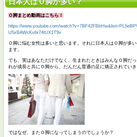
日本人はＯ脚が多い？
Ｏ脚まとめ動画はこちら！
https://www.youtube.com/watch?v=7BF42FBIrHw&list=PL5eBP
U5xBAWcKvbr74tUX1T9v
Ｏ脚に悩む女性は多いと思います。それに日本人はＯ脚が多い
ます。
でも、実はあなただけでなく、生まれたときはみんなＯ脚だっ
れが成長と共にＯ脚から、だんだん普通の足に矯正されていき
ではなぜ、またＯ脚になってしまうのでしょうか？