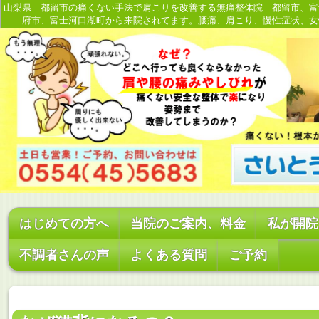
山梨県 都留市の痛くない手法で肩こりを改善する無痛整体院 都留市、富
府市、富士河口湖町から来院されてます。腰痛、肩こり、慢性症状、女
はじめての方へ
当院のご案内、料金
私が開院
不調者さんの声
よくある質問
ご予約