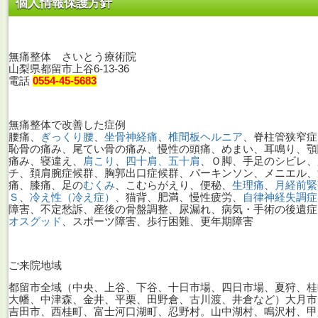
個人情報保護方針
無痛整体 さいとう療術院
山梨県都留市上谷6-13-36
電話
0554-45-5683
無痛整体で改善した症例
腰痛、
ぎっくり腰
、
坐骨神経痛
、
椎間板ヘルニア
、脊柱管狭窄症
恥骨の痛み、尾てい骨の痛み、慢性の頭痛、めまい、耳鳴り、顎
痛み、寝違え、
肩こり
、
四十肩、五十肩
、Ｏ脚、手足のシビレ、
チ、頚肩腕症候群、胸郭出口症候群、パーキンソン、メニエル、
痛、膝痛、足の
むくみ
、こむらがえり、便秘、
生理痛
、
月経前緊
Ｓ
、
冷え性（冷え症）
、猫背、肥満、慢性疲労、
自律神経失調症
障害、不定愁訴、産後の骨盤調整、尿漏れ、病気・手術の後遺症
オスグッド
、スポーツ障害、歩行困難、更年期障害
ご来院地域
都留市全域（中央、上谷、下谷、十日市場、四日市場、夏狩、桂
大幡、中津森、金井、平栗、田野倉、古川渡、井倉など）大月市
吉田市、西桂町、富士河口湖町、忍野村。山中湖村、鳴沢村、甲