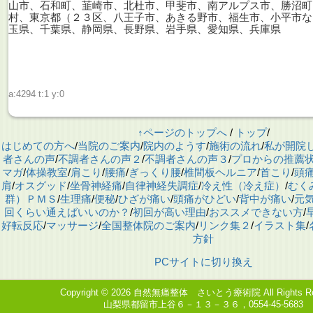
山市、石和町、韮崎市、北杜市、甲斐市、南アルプス市、勝沼町
村、東京都（２３区、八王子市、あきる野市、福生市、小平市な
玉県、千葉県、静岡県、長野県、岩手県、愛知県、兵庫県
a:4294 t:1 y:0
↑ページのトップへ
/
トップ
/
はじめての方へ
/
当院のご案内
/
院内のようす
/
施術の流れ
/
私が開院
者さんの声
/
不調者さんの声２
/
不調者さんの声３
/
プロからの推薦
マガ
/
体操教室
/
肩こり
/
腰痛
/
ぎっくり腰
/
椎間板ヘルニア
/
首こり
/
頭
肩
/
オスグッド
/
坐骨神経痛
/
自律神経失調症
/
冷え性（冷え症）
/
むく
群）ＰＭＳ
/
生理痛
/
便秘
/
ひざが痛い
/
頭痛がひどい
/
背中が痛い
/
元
回くらい通えばいいのか？
/
初回が高い理由
/
おススメできない方
/
好転反応
/
マッサージ
/
全国整体院のご案内
/
リンク集２
/
イラスト集
/
方針
PCサイトに切り換え
Copyright © 2026
自然無痛整体 さいとう療術院
All Rights R
山梨県都留市上谷６－１３－３６，0554-45-5683