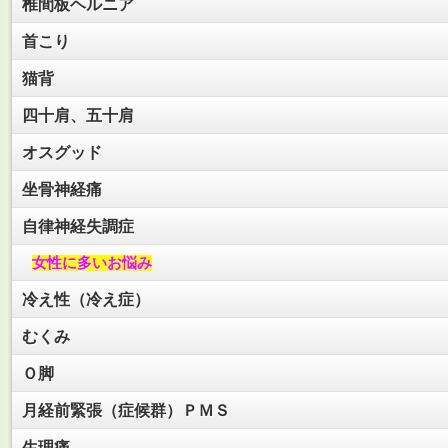
椎間板ヘルニア
首こり
猫背
四十肩、五十肩
オスグッド
坐骨神経痛
自律神経失調症
女性に多いお悩み
冷え性（冷え症）
むくみ
Ｏ脚
月経前緊張（症候群）ＰＭＳ
生理痛