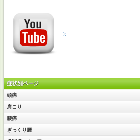
);
症状別ページ
頭痛
肩こり
腰痛
ぎっくり腰