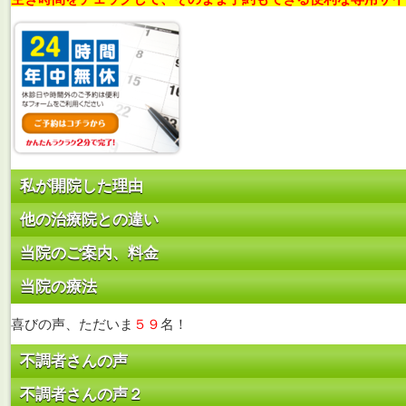
私が開院した理由
他の治療院との違い
当院のご案内、料金
当院の療法
喜びの声、ただいま
５９
名！
不調者さんの声
不調者さんの声２